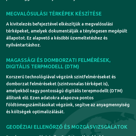
MEGVALÓSULÁSI TÉRKÉPEK KÉSZÍTÉSE
A kivitelezés befejeztével elkészítjük a megvalósulási
térképeket, amelyek dokumentálják a ténylegesen megépült
állapotot. Ez alapvető a későbbi üzemeltetéshez és
nyilvántartáshoz.
MAGASSÁGI ÉS DOMBORZATI FELMÉRÉSEK,
DIGITÁLIS TERPMODELL (DTM)
Korszerű technológiával végzünk szintfelméréseket és
domborzat felméréseket (szintvonalas térképet is),
amelyekből nagy pontosságú digitális terepmodellt (DTM)
állítunk elő. Ezen adatokra alapozva pontos
földtömegszámításokat végzünk, segítve az anyagmennyiség
és költségek optimalizálását.
GEODÉZIAI ELLENŐRZŐ ÉS MOZGÁSVIZSGÁLATOK