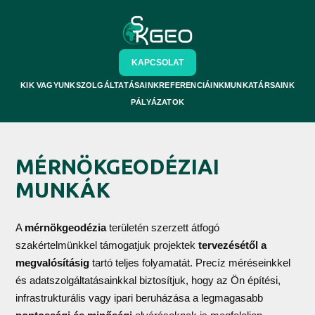
KAPCSOLAT
KIK VAGYUNK
SZOLGÁLTATÁSAINK
REFERENCIÁINK
MUNKATÁRSAINK
PÁLYÁZATOK
MÉRNÖKGEODÉZIAI
MUNKÁK
A
mérnökgeodézia
területén szerzett átfogó
szakértelmünkkel támogatjuk projektek
tervezésétől a
megvalósításig
tartó teljes folyamatát. Precíz méréseinkkel
és adatszolgáltatásainkkal biztosítjuk, hogy az Ön építési,
infrastrukturális vagy ipari beruházása a legmagasabb