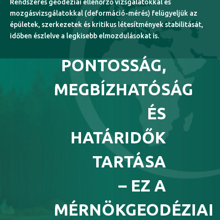
Rendszeres geodéziai ellenőrző vizsgálatokkal és
mozgásvizsgálatokkal (deformáció-mérés) felügyeljük az
épületek, szerkezetek és kritikus létesítmények stabilitását,
időben észlelve a legkisebb elmozdulásokat is.
PONTOSSÁG,
MEGBÍZHATÓSÁG
ÉS
HATÁRIDŐK
TARTÁSA
– EZ A
MÉRNÖKGEODÉZIAI