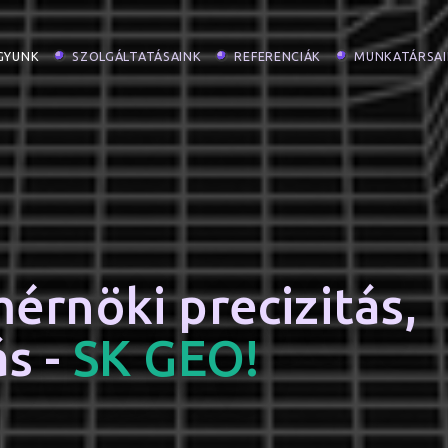
AGYUNK
SZOLGÁLTATÁSAINK
REFERENCIÁK
MUNKATÁRSA
érnöki precizitás,
s -
SK GEO!