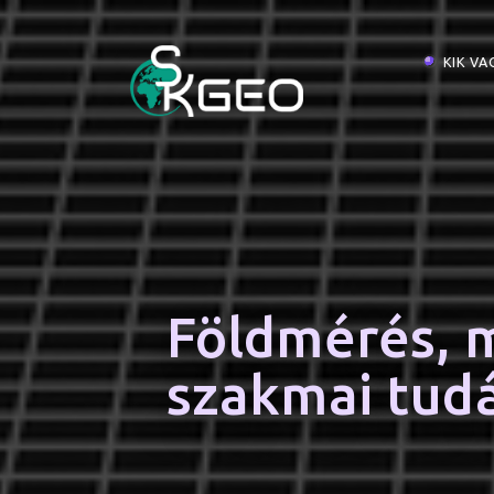
KIK V
Földmérés, m
szakmai tudá